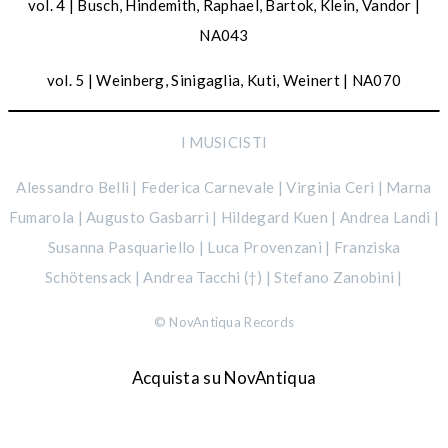
vol. 4 | Busch, Hindemith, Raphael, Bartok, Klein, Vandor |
NA043
vol. 5 | Weinberg, Sinigaglia, Kuti, Weinert | NA070
I MUSICISTI
Alessandro Belli | Federica Carnevale | Virginia Ceri | Marna
Fumarola | Augusto Gasbarri | Hildegard Kuen | Andrea Landi |
Susanna Pasquariello | Luca Provenzani | Franziska
Schötensack | Andrea Tacchi (†) | Stefano Zanobini |
© NovAntiqua Records
Acquista su NovAntiqua