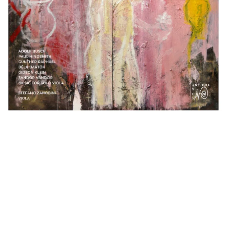
I 5 dischi pubblicati finora della serie Musica &
Regime hanno portato alla luce composizioni e
compositori altrimenti destinati doppiamente
all’oblio: prima dalla tragedia dei regimi che li hanno
perseguitati, vietati e addirittura uccisi e una
seconda volta dal mainstream della musica classica
che li ha esclusi dalle sale e dai programmi da