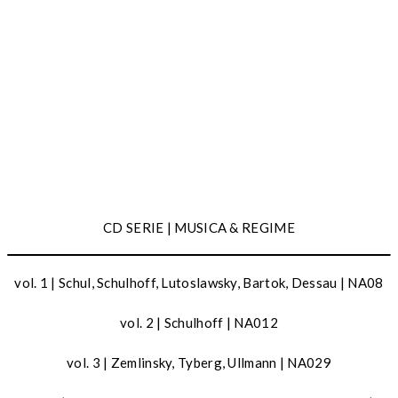
Oltre a numerose critiche positive dalla stampa specializzata,
Musica & Regime è stato premiato con la Medaglia del
Presidente della Repubblica e nel suo quarto volume ha avuto
l’onore di ricevere una prefazione della Senatrice Liliana
Segre.
I dischi sono prodotti da NovAntiqua Records.
CD SERIE | MUSICA & REGIME
vol. 1 | Schul, Schulhoff, Lutoslawsky, Bartok, Dessau | NA08
vol. 2 | Schulhoff | NA012
vol. 3 | Zemlinsky, Tyberg, Ullmann | NA029