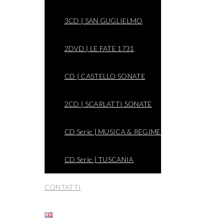
3CD | SAN GUGLIELMO
2DVD | LE FATE 1731
CD | CASTELLO SONATE
2CD | SCARLATTI SONATE
CD Serie | MUSICA & REGIME
CD Serie | TUSCANIA
CONTATTI