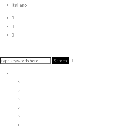
Italiano
Search
LIVE
ALRAUNE & ANNA FUSEK
ALRAUNE OPERA
SACRA NAPOLI
IL PAZZO E LA PAZZA
MARAMME’
MUSICA & REGIME