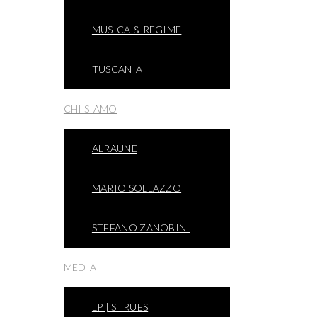
MUSICA & REGIME
TUSCANIA
CHI SIAMO
ALRAUNE
MARIO SOLLAZZO
STEFANO ZANOBINI
MEDIA
LP | STRUES