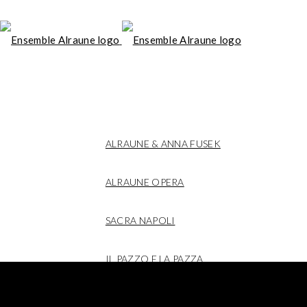
Tus
LIVE
can
ia
ALRAUNE & ANNA FUSEK
ALRAUNE OPERA
Musica e
Umanesimo
SACRA NAPOLI
IL PAZZO E LA PAZZA
MARAMME’