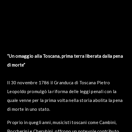
RASSEGNA STAMPA
“Un omaggio alla Toscana, prima terra liberata dalla pena
di morte”
Il 30 novembre 1786 il Granduca di Toscana Pietro
Leopoldo promulgò la riforma delle leggi penali con la
quale venne per la prima volta nella storia abolita la pena
di morte in uno stato.
Proprio in quegli anni, musicisti toscani come Cambini,
Boccherini e Cherubini, offrono un notevole contributo