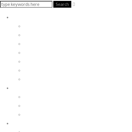
Search
LIVE
ALRAUNE & ANNA FUSEK
ALRAUNE OPERA
SACRA NAPOLI
IL PAZZO E LA PAZZA
MARAMME’
MUSICA & REGIME
TUSCANIA
CHI SIAMO
ALRAUNE
MARIO SOLLAZZO
STEFANO ZANOBINI
MEDIA