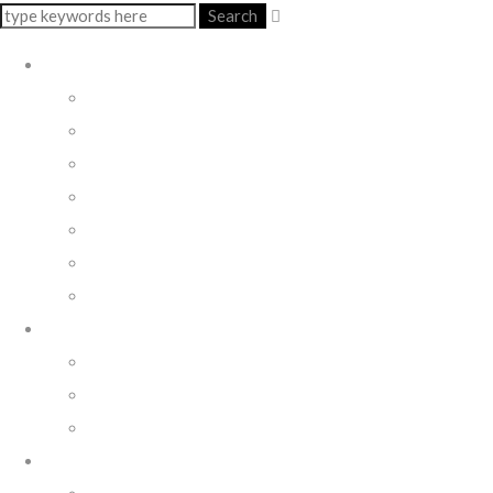
Search
LIVE
ALRAUNE & ANNA FUSEK
ALRAUNE OPERA
SACRA NAPOLI
IL PAZZO E LA PAZZA
MARAMME’
MUSICA & REGIME
TUSCANIA
CHI SIAMO
ALRAUNE
MARIO SOLLAZZO
STEFANO ZANOBINI
MEDIA