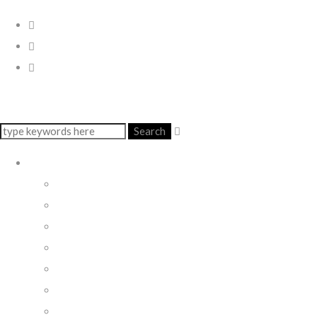
Search
LIVE
ALRAUNE & ANNA FUSEK
ALRAUNE OPERA
IL PAZZO E LA PAZZA
SACRA NAPOLI
MARAMME’
MUSICA & REGIME
TUSCANIA