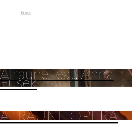
Press
Alraune feat. Anna
Fusek
ALRAUNE OPERA