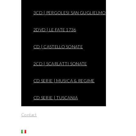
3CD | PERGOLESI SAN GUGLIELMO
2DVD | LE FATE 1736
CD | CASTELLO SONATE
2CD | SCARLATTI SONATE
CD SERIE | MUSICA & REGIME
CD SERIE | TUSCANIA
Contact