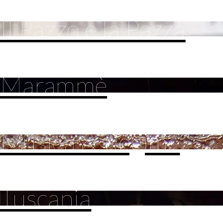
Il Pazzo e la Pazza
Marammè
Musica & Regime
Tuscania