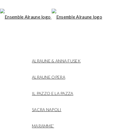
Il
LIVE
P
a
ALRAUNE & ANNA FUSEK
z
z
ALRAUNE OPERA
o
IL PAZZO E LA PAZZA
e
la
SACRA NAPOLI
P
a
MARAMME’