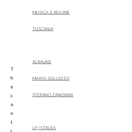
z
z
MUSICA & REGIME
a
TUSCANIA
WHO IS ALRAUNE
ALRAUNE
T
h
MARIO SOLLAZZO
e
STEFANO ZANOBINI
c
o
MEDIA
n
t
LP | STRUES
r