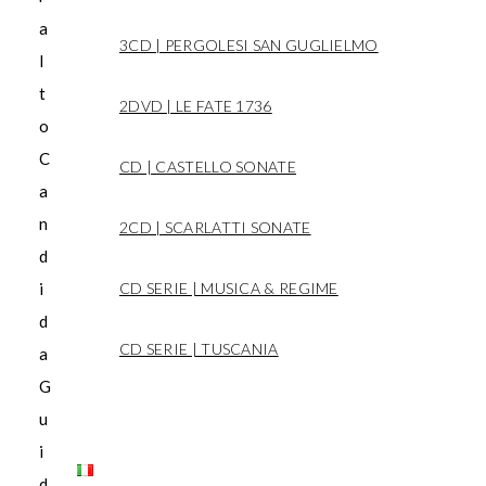
a
3CD | PERGOLESI SAN GUGLIELMO
l
t
2DVD | LE FATE 1736
o
C
CD | CASTELLO SONATE
a
n
2CD | SCARLATTI SONATE
d
i
CD SERIE | MUSICA & REGIME
d
CD SERIE | TUSCANIA
a
G
Contact
u
i
d