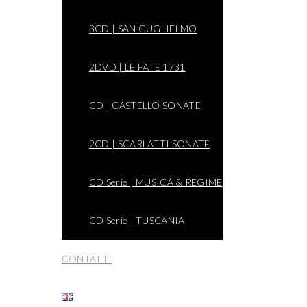
3CD | SAN GUGLIELMO
2DVD | LE FATE 1731
CD | CASTELLO SONATE
2CD | SCARLATTI SONATE
CD Serie | MUSICA & REGIME
CD Serie | TUSCANIA
CONTATTI