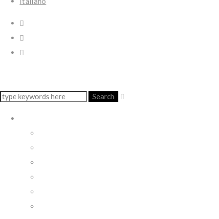
Italiano
Search
LIVE
ALRAUNE & ANNA FUSEK
ALRAUNE OPERA
SACRA NAPOLI
IL PAZZO E LA PAZZA
MARAMME’
MUSICA & REGIME