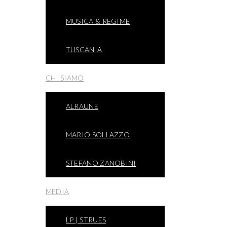
MUSICA & REGIME
TUSCANIA
CHI SIAMO
ALRAUNE
MARIO SOLLAZZO
STEFANO ZANOBINI
MEDIA
LP | STRUES